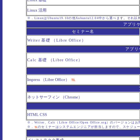
Linux 活用
※．LinuxはUbuntu19.10の他Xubuntu12.04中から選べます。それ以外
アプリ
セミナー名
Writer 基礎 （Libre Office）
アプリ
Calc 基礎 （Libre Office）
Impress （Libre Office）
℡
ネットサーフィン （Chrome）
HTML CSS
※．Writer、Calc（Libre Office/Open Office.org）のバージョン
※．
℡
のセミナーはシステムエンジニアが担当しますので、スケジュ