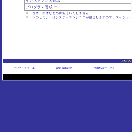
インストラクタ養成
プログラマ養成
℡
※．企業・団体などの斡旋はいたしません。
※．
℡
のセミナーはシステムエンジニアが担当しますので、スケジュ
JESパ
パソコンスクール
認定資格試験
情報処理サービス