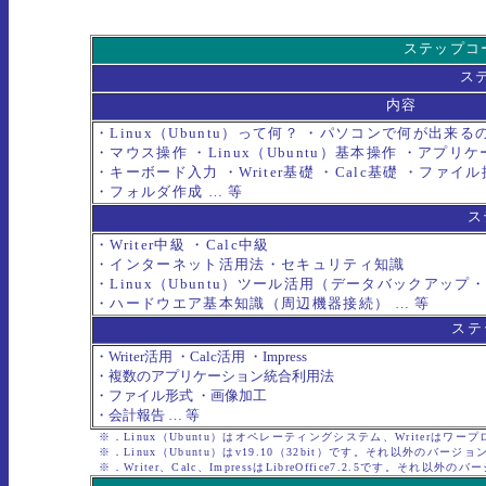
ステップコ
ス
内容
・Linux（Ubuntu）って何？ ・パソコンで何が出来
・マウス操作 ・Linux（Ubuntu）基本操作 ・アプ
・キーボード入力 ・Writer基礎 ・Calc基礎 ・ファ
・フォルダ作成 … 等
ス
・Writer中級 ・Calc中級
・インターネット活用法・セキュリティ知識
・Linux（Ubuntu）ツール活用（データバックアッ
・ハードウエア基本知識（周辺機器接続） … 等
ステ
・Writer活用 ・Calc活用 ・Impress
・複数のアプリケーション統合利用法
・ファイル形式 ・画像加工
・会計報告 … 等
※．Linux（Ubuntu）はオペレーティングシステム、Writerはワープロソフ
※．Linux（Ubuntu）はv19.10（32bit）です。それ以外のバージョ
※．Writer、Calc、ImpressはLibreOffice7.2.5です。それ以外の